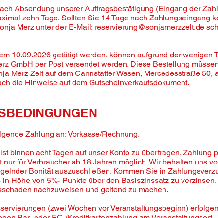
 nach Absendung unserer Auftragsbestätigung (Eingang der Zahlu
imal zehn Tage. Sollten Sie 14 Tage nach Zahlungseingang ke
Sonja Merz unter der E-Mail:
reservierung@sonjamerzzelt.de
sch
dem 10.09.2026 getätigt werden, können aufgrund der wenigen T
rz GmbH per Post versendet werden. Diese Bestellung müssen d
onja Merz Zelt auf dem Cannstatter Wasen, Mercedesstraße 50, a
auch die Hinweise auf dem Gutscheinverkaufsdokument.
GSBEDINGUNGEN
folgende Zahlung an: Vorkasse/Rechnung.
st binnen acht Tagen auf unser Konto zu übertragen. Zahlung p
nur für Verbraucher ab 18 Jahren möglich. Wir behalten uns vor
lnder Bonität auszuschließen. Kommen Sie in Zahlungsverzug,
in Höhe von 5%- Punkte über den Basiszinssatz zu verzinsen. W
sschaden nachzuweisen und geltend zu machen.
Reservierungen (zwei Wochen vor Veranstaltungsbeginn) erfolgen
gen Bar- oder EC-/Kreditkartenzahlung am Veranstaltungsort.