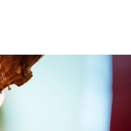
 SONJA MERZ
KONTAKT
More...