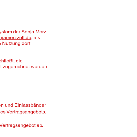
system der Sonja Merz
njamerzzelt.de
, als
n Nutzung dort
hließt, die
eit zugerechnet werden
en und Einlassbänder
nes Vertragsangebots.
s Vertragsangebot ab.