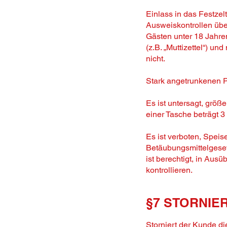
Einlass in das Festzel
Ausweiskontrollen über
Gästen unter 18 Jahre
(z.B. „Muttizettel“) un
nicht.
Stark angetrunkenen Pe
Es ist untersagt, grö
einer Tasche beträgt 3
Es ist verboten, Spei
Betäubungsmittelgeset
ist berechtigt, in Au
kontrollieren.
§7
STORNIE
Storniert der Kunde d