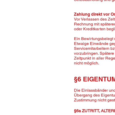
Zahlung direkt vor Or
Vor Verlassen des Zel
Rechnung mit späterer
oder Kreditkarten beg
Ein Bewirtungsbelegt 
Etwaige Einwände gege
Servicemitarbeitern b
vorzubringen. Spätere
Zeitpunkt in aller Re
nicht möglich.
§6 EIGENTU
Die Einlassbänder und
Übergang des Eigentu
Zustimmung nicht gesta
§6a ZUTRITT, ALT