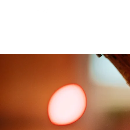
Telefon 0711 6868
111
WILLKOMMEN
UNSER ZELT
PR