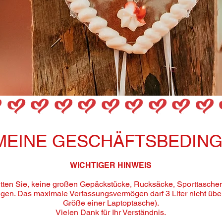
MEINE GESCHÄFTSBEDIN
WICHTIGER HINWEIS
itten Sie, keine großen Gepäckstücke, Rucksäcke, Sporttasche
gen. Das maximale Verfassungsvermögen darf 3 Liter nicht über
Größe einer Laptoptasche).
Vielen Dank für Ihr Verständnis.