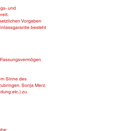
ngs- und
reit.
setzlichen Vorgaben
Einlassgarantie besteht
te Fassungsvermögen
 im Sinne des
zubringen. Sonja Merz
dung etc.) zu
öhe: