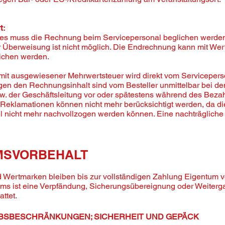
t:
tes muss die Rechnung beim Servicepersonal beglichen werden.
 Überweisung ist nicht möglich. Die Endrechnung kann mit Wer
lichen werden.
mit ausgewiesener Mehrwertsteuer wird direkt vom Serviceperso
n den Rechnungsinhalt sind vom Besteller unmittelbar bei de
zw. der Geschäftsleitung vor oder spätestens während des Beza
 Reklamationen können nicht mehr berücksichtigt werden, da d
gel nicht mehr nachvollzogen werden können. Eine nachträgliche
MSVORBEHALT
 Wertmarken bleiben bis zur vollständigen Zahlung Eigentum v
ms ist eine Verpfändung, Sicherungsübereignung oder Weiterg
ttet.
ERBSBESCHRÄNKUNGEN; SICHERHEIT UND GEPÄCK