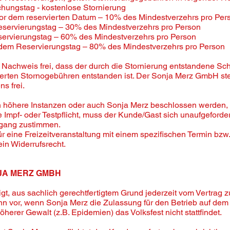
hungstag - kostenlose Stornierung
vor dem reservierten Datum – 10% des Mindestverzehrs pro Per
eservierungstag – 30% des Mindestverzehrs pro Person
servierungstag – 60% des Mindestverzehrs pro Person
 dem Reservierungstag – 80% des Mindestverzehrs pro Person
Nachweis frei, dass der durch die Stornierung entstandene Sch
derten Stornogebühren entstanden ist. Der Sonja Merz GmbH st
s frei.
h höhere Instanzen oder auch Sonja Merz beschlossen werden,
 Impf- oder Testpflicht, muss der Kunde/Gast sich unaufgeforde
ingang zustimmen.
r eine Freizeitveranstaltung mit einem spezifischen Termin bzw. Z
ein Widerrufsrecht.
NJA MERZ GMBH
igt, aus sachlich gerechtfertigtem Grund jederzeit vom Vertrag z
nn vor, wenn Sonja Merz die Zulassung für den Betrieb auf dem 
öherer Gewalt (z.B. Epidemien) das Volksfest nicht stattfindet.