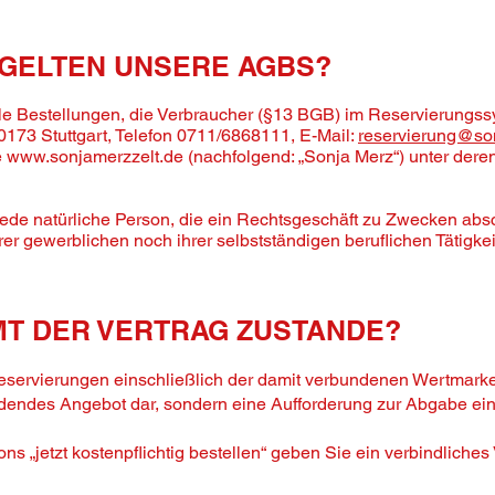
 GELTEN UNSERE AGBS?
lle Bestellungen, die Verbraucher (§13 BGB) im Reservierungs
0173 Stuttgart, Telefon 0711/6868111, E-Mail:
reservierung@so
e
www.sonjamerzzelt.de
(nachfolgend: „Sonja Merz“) unter dere
jede natürliche Person, die ein Rechtsgeschäft zu Zwecken absc
er gewerblichen noch ihrer selbstständigen beruflichen Tätigk
MT DER VERTRAG ZUSTANDE?
eservierungen einschließlich der damit verbundenen Wertmark
bindendes Angebot dar, sondern eine Aufforderung zur Abgabe ei
ons „jetzt kostenpflichtig bestellen“ geben Sie ein verbindliche