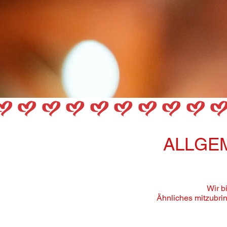
ALLGE
Wir b
Ähnliches mitzubrin