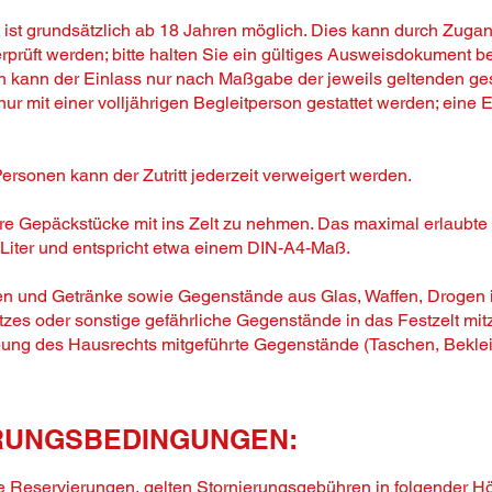
t ist grundsätzlich ab 18 Jahren möglich. Dies kann durch Zuga
prüft werden; bitte halten Sie ein gültiges Ausweisdokument be
n kann der Einlass nur nach Maßgabe der jeweils geltenden ge
d nur mit einer volljährigen Begleitperson gestattet werden; eine 
rsonen kann der Zutritt jederzeit verweigert werden.
ßere Gepäckstücke mit ins Zelt zu nehmen. Das maximal erlaub
 Liter und entspricht etwa einem DIN-A4-Maß.
sen und Getränke sowie Gegenstände aus Glas, Waffen, Drogen
zes oder sonstige gefährliche Gegenstände in das Festzelt mit
sübung des Hausrechts mitgeführte Gegenstände (Taschen, Beklei
RUNGSBEDINGUNGEN:
ie Reservierungen, gelten Stornierungsgebühren in folgender H