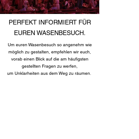
PERFEKT INFORMIERT FÜR
EUREN WASENBESUCH.
Um euren Wasenbesuch so angenehm wie
möglich zu gestalten, empfehlen wir euch,
vorab einen Blick auf die am häufigsten
gestellten Fragen zu werfen,
um Unklarheiten aus dem Weg zu räumen.
PÜNKTLICHKEIT
Wie auch außerhalb des Festzelts,
zahlt sich Pünktlich aus!
Tische, die nach 30 Minuten
des Reservierungsstarts nicht
belegt sind, dürfen von anderen
Gästen eingenommen werden.