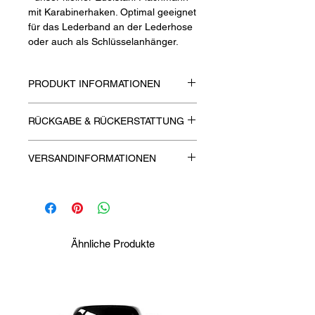
mit Karabinerhaken. Optimal geeignet
für das Lederband an der Lederhose
oder auch als Schlüsselanhänger.
PRODUKT INFORMATIONEN
Farbe: Silber, mit schwarzem "Was´n
RÜCKGABE & RÜCKERSTATTUNG
Style" Druck
VERSANDINFORMATIONEN
Versandkostenfreie Lieferung!
Die Bearbeitungsgebühr versteht sich
inkl. Versandgebühren.
Ähnliche Produkte